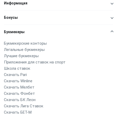
Информация
Бонусы
Букмекеры
Букмекерские конторы
Легальные букмекеры
Лучшие букмекеры
Приложения для ставок на спорт
Школа ставок
Скачать Pari
Скачать Winline
Скачать Мелбет
Скачать Фонбет
Скачать БК Леон
Скачать Лига Ставок
Скачать БЕТ-М