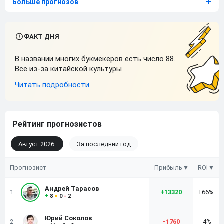
Больше прогнозов
В названии многих букмекеров есть число 88.
Все из-за китайской культуры
Рейтинг прогнозистов
Август 2026
За последний год
Прогнозист
Прибыль
ROI
Андрей Тарасов
1
+
13320
+66%
+
8
=
0
-
2
Юрий Соколов
2
-1760
-4%