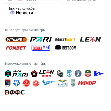
Наши партнёры-букмекеры
Информационные партнёры