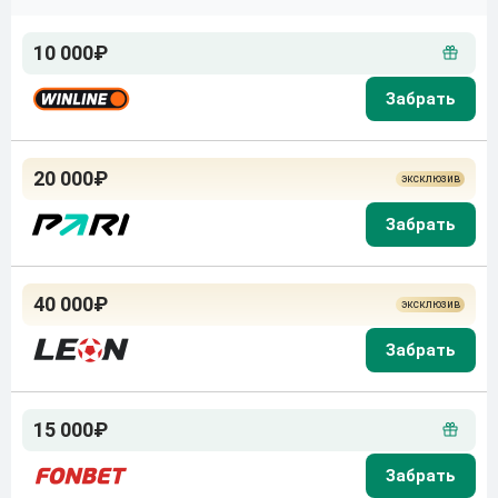
10 000₽
20 000₽
40 000₽
15 000₽