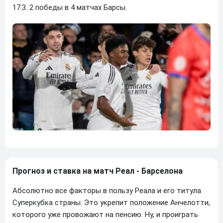
17:3. 2 победы в 4 матчах Барсы.
Прогноз и ставка на матч Реал - Барселона
Абсолютно все факторы в пользу Реала и его титула
Суперкубка страны. Это укрепит положение Анчелотти,
которого уже провожают на пенсию. Ну, и проиграть