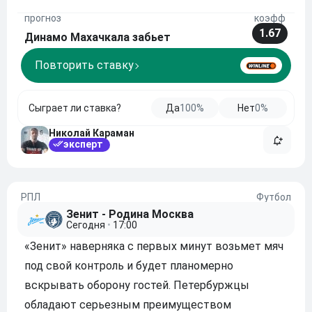
последних матчей. Московскому «Динамо»
прогноз
коэфф
отступать уже практически некуда. Команда
1.67
Динамо Махачкала забьет
обязана побеждать и наверняка
Повторить ставку
Сыграет ли ставка?
Да
100%
Нет
0%
Николай Караман
эксперт
РПЛ
Футбол
Зенит - Родина Москва
Сегодня
•
17:00
«Зенит» наверняка с первых минут возьмет мяч
под свой контроль и будет планомерно
вскрывать оборону гостей. Петербуржцы
обладают серьезным преимуществом