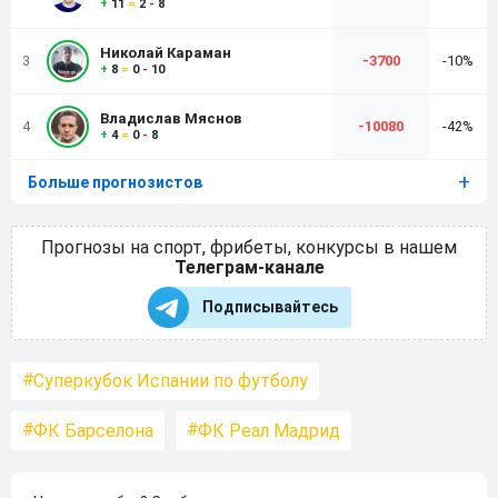
+
11
=
2
-
8
Николай Караман
3
-3700
-10%
+
8
=
0
-
10
Владислав Мяснов
4
-10080
-42%
+
4
=
0
-
8
Больше прогнозистов
Прогнозы на спорт, фрибеты, конкурсы в нашем
Телеграм-канале
Подписывайтесь
Суперкубок Испании по футболу
ФК Барселона
ФК Реал Мадрид