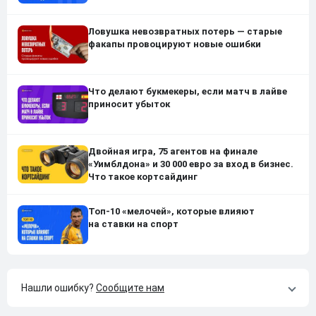
Ловушка невозвратных потерь — старые
факапы провоцируют новые ошибки
Что делают букмекеры, если матч в лайве
приносит убыток
Двойная игра, 75 агентов на финале
«Уимблдона» и 30 000 евро за вход в бизнес.
Что такое кортсайдинг
Топ-10 «мелочей», которые влияют
на ставки на спорт
Нашли ошибку?
Сообщите нам