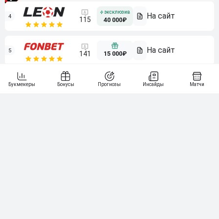
4
115
40 000₽
5
15 000₽
141
6
3 000₽
19
7
64
10 000₽
Смотреть всех