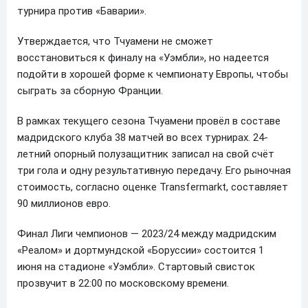
турнира против «Баварии».
Утверждается, что Тчуамени не сможет
восстановиться к финалу на «Уэмбли», но надеется
подойти в хорошей форме к чемпионату Европы, чтобы
сыграть за сборную Франции.
В рамках текущего сезона Тчуамени провёл в составе
мадридского клуба 38 матчей во всех турнирах. 24-
летний опорный полузащитник записал на свой счёт
три гола и одну результативную передачу. Его рыночная
стоимость, согласно оценке Transfermarkt, составляет
90 миллионов евро.
Финал Лиги чемпионов — 2023/24 между мадридским
«Реалом» и дортмундской «Боруссии» состоится 1
июня на стадионе «Уэмбли». Стартовый свисток
прозвучит в 22:00 по московскому времени.