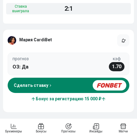
Ставка
2:1
выиграла
Мария CardiBet
прогноз
кэф
1.70
ОЗ: Да
Сделать ставку
Бонус за регистрацию 15 000 ₽
Прогноз
Топ-эксперты