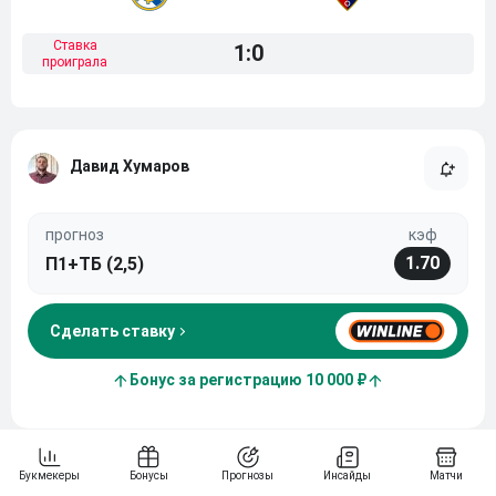
Ставка
1:0
проиграла
Давид Хумаров
прогноз
кэф
1.70
П1+ТБ (2,5)
Сделать ставку
Бонус за регистрацию 10 000 ₽
Прогноз
Топ-эксперты