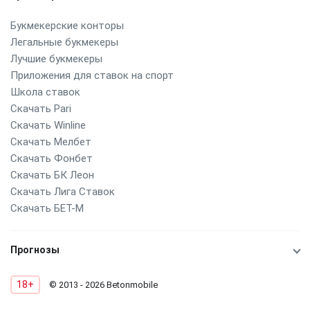
Букмекерские конторы
Легальные букмекеры
Лучшие букмекеры
Приложения для ставок на спорт
Школа ставок
Скачать Pari
Скачать Winline
Скачать Мелбет
Скачать Фонбет
Скачать БК Леон
Скачать Лига Ставок
Скачать БЕТ-М
Прогнозы
18+
© 2013 - 2026 Betonmobile