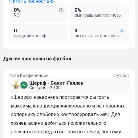
0%
0%
ROI
выигрышные прогнозы
0
3
средний коэфф
актуальные прогнозы
другие прогнозы на футбол
Лига Конференций
Футбол
Шериф - Санкт-Галлен
Сегодня
•
20:00
«Шериф» наверняка постарается сыграть
максимально дисциплинированно и не позволит
сопернику свободно контролировать мяч. Для
хозяев важно добиться положительного
результата перед ответной встречей, поэтому