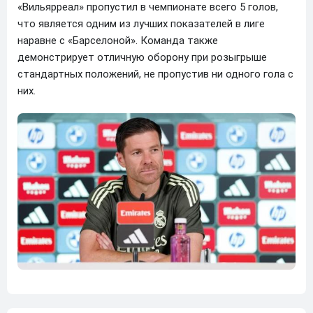
«Вильярреал» пропустил в чемпионате всего 5 голов,
что является одним из лучших показателей в лиге
наравне с «Барселоной». Команда также
демонстрирует отличную оборону при розыгрыше
стандартных положений, не пропустив ни одного гола с
них.