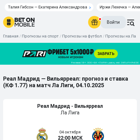
Талия Гибсон — Екатерина Александрова
Иржи Лехечка — Але
Войти
Главная
/
Прогнозы на спорт
/
Прогнозы на футбол
/
Прогнозы на Ла Л
Реал Мадрид — Вильярреал: прогноз и ставка
(КФ 1.77) на матч Ла Лиги, 04.10.2025
Реал Мадрид - Вильярреал
Ла Лига
04 октября
22:00 МСК