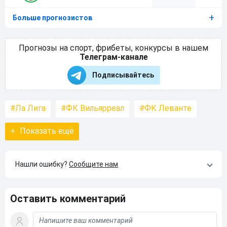
Больше прогнозистов
Прогнозы на спорт, фрибеты, конкурсы в нашем
Телеграм-канале
Подписывайтесь
Ла Лига
ФК Вильярреал
ФК Леванте
+
Показать ещё
Нашли ошибку?
Сообщите нам
Оставить комментарий