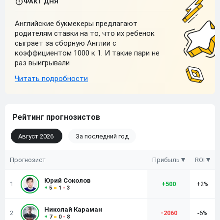
Английские букмекеры предлагают
родителям ставки на то, что их ребенок
сыграет за сборную Англии с
коэффициентом 1000 к 1. И такие пари не
раз выигрывали
Рейтинг прогнозистов
Август 2026
За последний год
Прогнозист
Прибыль
ROI
Юрий Соколов
1
+
500
+2%
+
5
=
1
-
3
Николай Караман
2
-2060
-6%
+
7
=
0
-
8