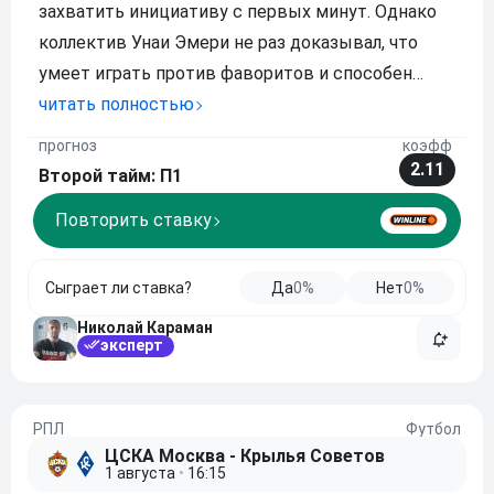
захватить инициативу с первых минут. Однако
коллектив Унаи Эмери не раз доказывал, что
умеет играть против фаворитов и способен
терпеливо ждать своего шанса. Если английский
читать полностью
клуб сумеет выдержать стартовое давление,
прогноз
коэфф
финал может получиться очень напряженным и
2.11
Второй тайм: П1
сохран
Повторить ставку
Сыграет ли ставка?
Да
0%
Нет
0%
Николай Караман
эксперт
РПЛ
Футбол
ЦСКА Москва - Крылья Советов
1 августа
•
16:15