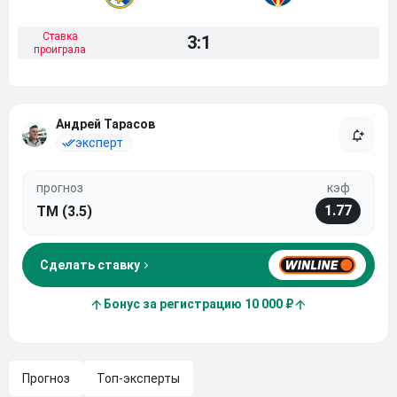
Ставка
3:1
проиграла
Андрей Тарасов
эксперт
прогноз
кэф
1.77
ТМ (3.5)
Сделать ставку
Бонус за регистрацию 10 000 ₽
Прогноз
Топ-эксперты