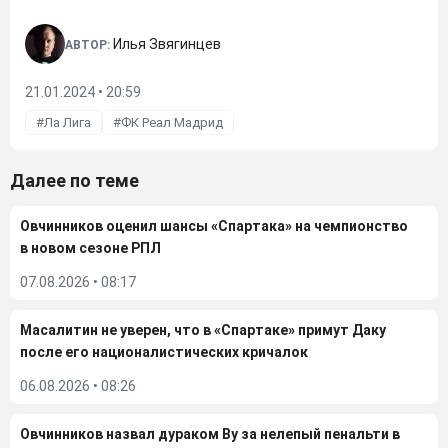
Илья Звягинцев
АВТОР:
21.01.2024 • 20:59
Ла Лига
ФК Реал Мадрид
Далее по теме
Овчинников оценил шансы «Спартака» на чемпионство
в новом сезоне РПЛ
07.08.2026
•
08:17
Масалитин не уверен, что в «Спартаке» примут Даку
после его националистических кричалок
06.08.2026
•
08:26
Овчинников назвал дураком Ву за нелепый пенальти в