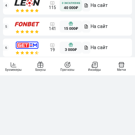
4
115
40 000₽
5
15 000₽
141
6
3 000₽
19
7
64
10 000₽
Смотреть всех