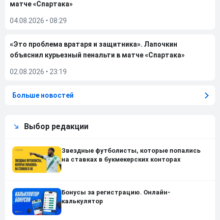
матче «Спартака»
04.08.2026
•
08:29
«Это проблема вратаря и защитника». Лапочкин
объяснил курьезный пенальти в матче «Спартака»
02.08.2026
•
23:19
Больше новостей
Выбор редакции
Звездные футболисты, которые попались
на ставках в букмекерских конторах
Бонусы за регистрацию. Онлайн-
калькулятор