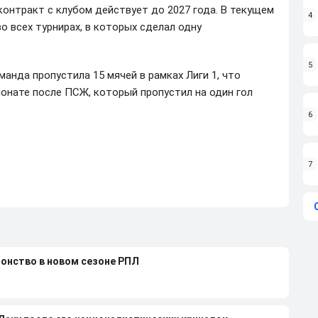
 контракт с клубом действует до 2027 года. В текущем
4
во всех турнирах, в которых сделал одну
5
манда пропустила 15 мячей в рамках Лиги 1, что
онате после ПСЖ, который пропустил на один гол
6
7
ионство в новом сезоне РПЛ