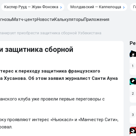
Каспер Рууд — Жуан Фонсека
Молдавский — Каппелоцца
Г
гнозы
Матч-центр
Новости
Калькуляторы
Приложения
ланирует приобрести защитника сборной Узбекистана
Ре
и защитника сборной
1
нтерес к переходу защитника французского
а Хусанова. Об этом заявил журналист Санти Ауна
2
анского клуба уже провели первые переговоры с
3
оку проявляют интерес «Ньюкасл» и «Манчестер Сити»,
ровал.