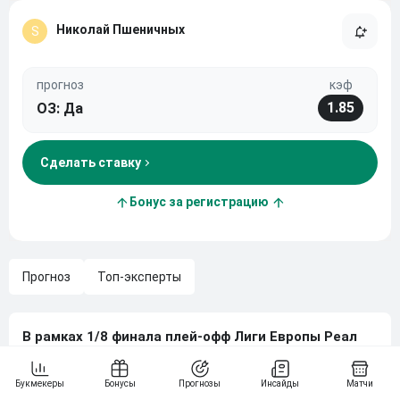
Николай Пшеничных
S
прогноз
кэф
1.85
ОЗ: Да
Сделать ставку
Бонус за регистрацию
Прогноз
Топ-эксперты
В рамках 1/8 финала плей-офф Лиги Европы Реал
Сосьедад примет на своем стадионе Манчестер
Юнайтед. Матч состоится 6 марта в 20:45 по МСК.