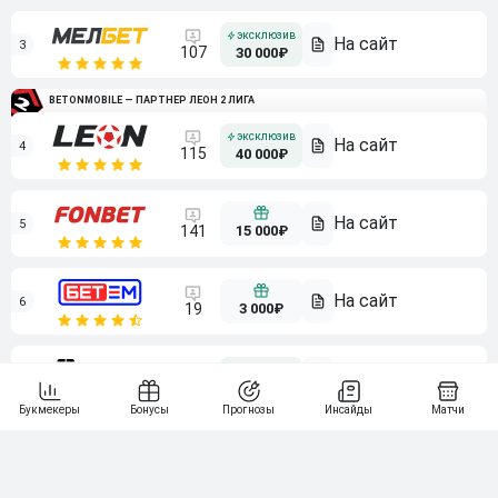
3
107
30 000₽
BETONMOBILE — ПАРТНЕР ЛЕОН 2 ЛИГА
4
115
40 000₽
5
15 000₽
141
6
3 000₽
19
7
64
10 000₽
Смотреть всех