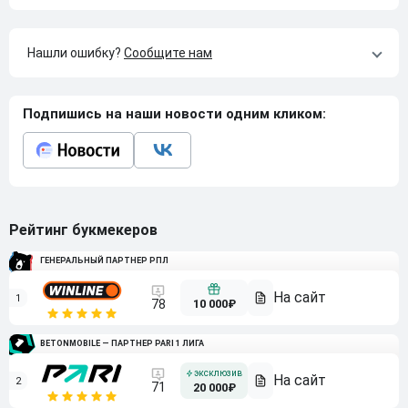
Нашли ошибку?
Сообщите нам
Подпишись на наши новости одним кликом:
Рейтинг букмекеров
ГЕНЕРАЛЬНЫЙ ПАРТНЕР РПЛ
1
10 000₽
78
BETONMOBILE — ПАРТНЕР PARI 1 ЛИГА
2
71
20 000₽