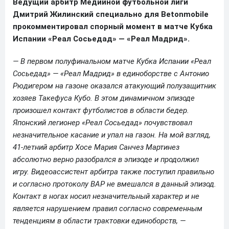
Ведущий арбитр Медийной футбольной лиги
Дмитрий Жилинский специально для Betonmobile
прокомментировал спорный момент в матче Кубка
Испании «Реал Сосьедад» — «Реал Мадрид».
— В первом полуфинальном матче Кубка Испании «Реал
Сосьедад» — «Реал Мадрид» в единоборстве с Антонио
Рюдигером на газоне оказался атакующий полузащитник
хозяев Такефуса Кубо. В этом динамичном эпизоде
произошел контакт футболистов в области бедер.
Японский легионер «Реал Сосьедад» почувствовал
незначительное касание и упал на газон. На мой взгляд,
41-летний арбитр Хосе Мария Санчез Мартинез
абсолютно верно разобрался в эпизоде и продолжил
игру. Видеоассистент арбитра также поступил правильно
и согласно протоколу ВАР не вмешался в данный эпизод.
Контакт в ногах носил незначительный характер и не
является нарушением правил согласно современным
тенденциям в области трактовки единоборств, —