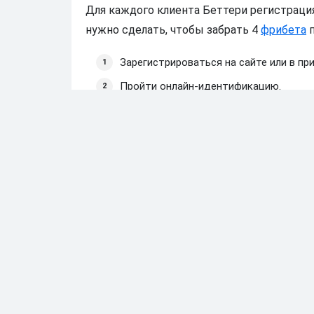
Для каждого клиента Беттери регистраци
нужно сделать, чтобы забрать 4
фрибета
п
Зарегистрироваться на сайте или в пр
Пройти онлайн-идентификацию.
Внести 1-й депозит в размере не менее
Забрать 4 фрибета по 500 рублей.