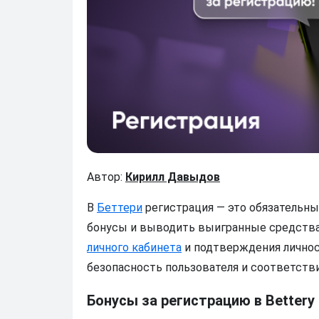
Автор:
Кирилл Давыдов
В
Беттери
регистрация — это обязательный
бонусы и выводить выигранные средства.
личного кабинета
и подтверждения лично
безопасность пользователя и соответств
Бонусы за регистрацию в Bettery