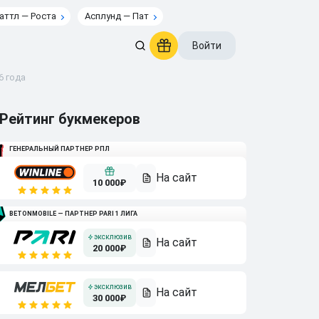
аттл — Роста
Асплунд — Пат
Войти
6 года
Рейтинг букмекеров
ГЕНЕРАЛЬНЫЙ ПАРТНЕР РПЛ
10 000₽
BETONMOBILE — ПАРТНЕР PARI 1 ЛИГА
20 000₽
30 000₽