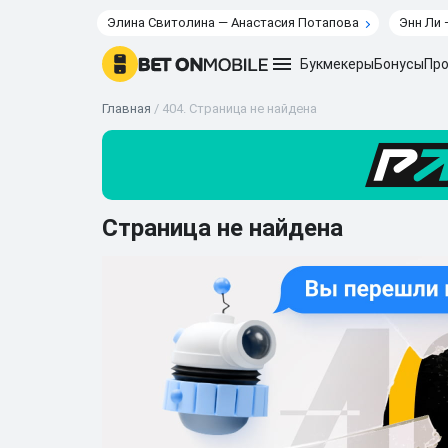
Элина Свитолина — Анастасия Потапова
Энн Ли 
Букмекеры
Бонусы
Про
Главная
/
404. Страница не найдена
Страница не найдена