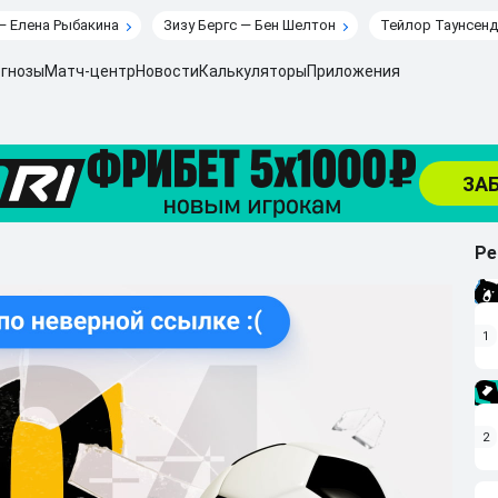
— Елена Рыбакина
Зизу Бергс — Бен Шелтон
Тейлор Таунсенд
гнозы
Матч-центр
Новости
Калькуляторы
Приложения
Ре
1
2