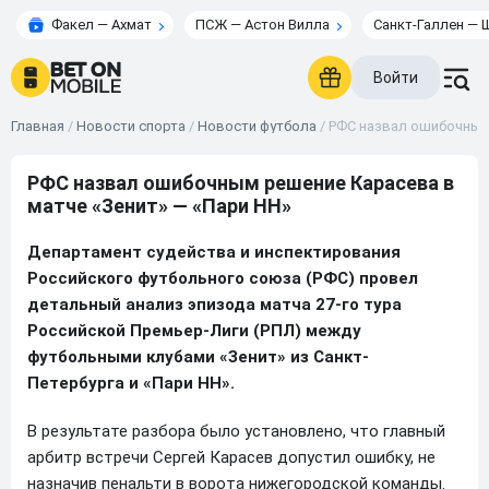
Факел — Ахмат
ПСЖ — Астон Вилла
Санкт-Галлен — 
Войти
Главная
/
Новости спорта
/
Новости футбола
/
РФС назвал ошибочным 
РФС назвал ошибочным решение Карасева в
матче «Зенит» — «Пари НН»
Департамент судейства и инспектирования
Российского футбольного союза (РФС) провел
детальный анализ эпизода матча 27-го тура
Российской Премьер-Лиги (РПЛ) между
футбольными клубами «Зенит» из Санкт-
Петербурга и «Пари НН».
В результате разбора было установлено, что главный
арбитр встречи Сергей Карасев допустил ошибку, не
назначив пенальти в ворота нижегородской команды.