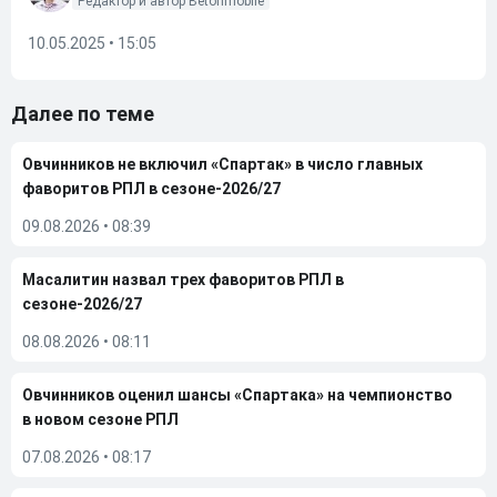
Редактор и автор Betonmobile
10.05.2025 • 15:05
Далее по теме
Овчинников не включил «Спартак» в число главных
фаворитов РПЛ в сезоне-2026/27
09.08.2026
•
08:39
Масалитин назвал трех фаворитов РПЛ в
сезоне-2026/27
08.08.2026
•
08:11
Овчинников оценил шансы «Спартака» на чемпионство
в новом сезоне РПЛ
07.08.2026
•
08:17