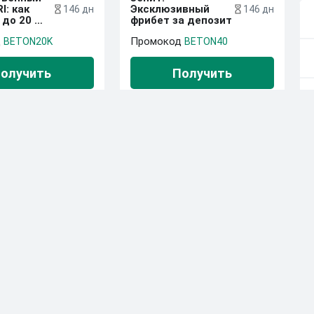
: как 
Эксклюзивный 
146 дн
146 дн
до 20 
фрибет за депозит
й по 
BETON20K
BETON40
  
K
олучить
Получить
Ск