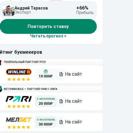
+66%
Андрей Тарасов
Эксперт
Прибыль
Повторить ставку
Читать прогноз >
йтинг букмекеров
ГЕНЕРАЛЬНЫЙ ПАРТНЕР РПЛ
10 000₽
BETONMOBILE — ПАРТНЕР PARI 1 ЛИГА
20 000₽
30 000₽