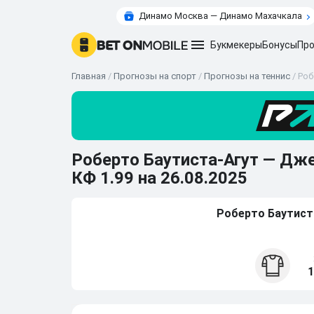
Динамо Москва — Динамо Махачкала
Букмекеры
Бонусы
Про
Главная
/
Прогнозы на спорт
/
Прогнозы на теннис
/
Роб
Роберто Баутиста-Агут — Дже
КФ 1.99 на 26.08.2025
Роберто Баутист
1