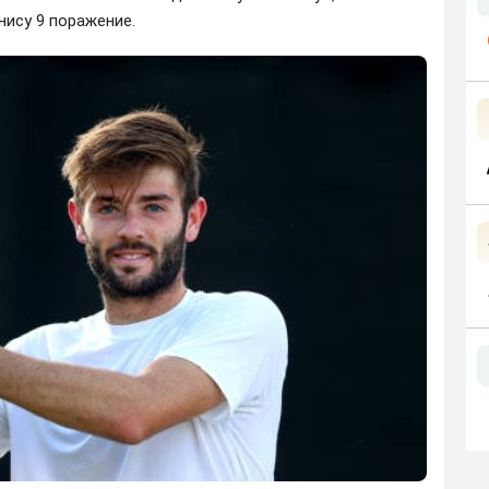
нису 9 поражение.