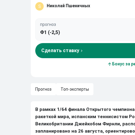
Николай Пшеничных
S
прогноз
Ф1 (-2,5)
Сделать ставку
Бонус за р
Прогноз
Топ-эксперты
В рамках 1/64 финала Открытого чемпиона
ракеткой мира, испанским теннисистом Р
Великобритании Джейкобом Фирнли, распо
запланировано на 26 августа, ориентирово