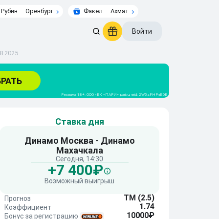
Рубин — Оренбург
Факел — Ахмат
Войти
8.2025
Ставка дня
Динамо Москва - Динамо
Махачкала
Сегодня, 14:30
+7 400₽
Возможный выигрыш
ТМ (2.5)
Прогноз
1.74
Коэффициент
10000₽
Бонус за регистрацию