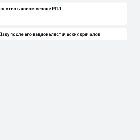
ионство в новом сезоне РПЛ
 Даку после его националистических кричалок
льти в матче «Спартака»