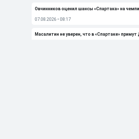
Овчинников оценил шансы «Спартака» на чемп
07.08.2026
•
08:17
Масалитин не уверен, что в «Спартаке» примут
06.08.2026
•
08:26
Овчинников назвал дураком Ву за нелепый пена
04.08.2026
•
08:29
Больше новостей
Выбор редакции