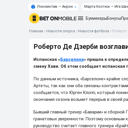
Локомотив — Акрон
Марта Костюк — Ига Шв
Букмекеры
Бонусы
Про
Главная
/
Новости спорта
/
Новости футбола
/
Роберто
Роберто Де Дзерби возглав
Испанская «
Барселона
» пришла к определ
смену Хави. Об этом сообщает испанская г
По данным источника, «Барселоне» крайне с
Артеты, так как они оба связаны контрактам
сообщается, что Юрген Клопп, который покине
окончания сезона возьмет перерыв в своей ра
Бывший главный тренер «Баварии» и сборной 
гранатовых уверенности. Поэтому основным к
руководство считает главного тренера «Брайт