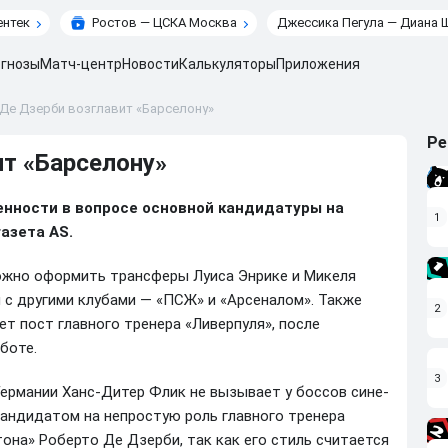
ентек
Ростов — ЦСКА Москва
Джессика Пегула — Диана 
гнозы
Матч-центр
Новости
Калькуляторы
Приложения
 Де Дзерби возглавит «Барселону»
Ре
ит «Барселону»
енности в вопросе основной кандидатуры на
1
азета AS.
ложно оформить трансферы Луиса Энрике и Микеля
и с другими клубами — «ПСЖ» и «Арсеналом». Также
2
т пост главного тренера «Ливерпуля», после
боте.
3
Германии Ханс-Дитер Флик не вызывает у боссов сине-
андидатом на непростую роль главного тренера
она» Роберто Де Дзерби, так как его стиль считается