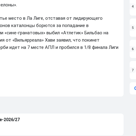
елоны».
4
тье место в Ла Лиге, отставая от лидирующего
ионов каталонцы борются за попадание в
5
ии «сине-гранатовых» выбил «Атлетик» Бильбао на
я от «Вильярреала» Хави заявил, что покинет
рби идет на 7 месте АПЛ и пробился в 1/8 финала Лиги
6
7
е-2026/27