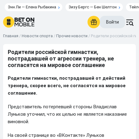
Энн Ли — Елена Рыбакина
Зизу Бергс — Бен Шелтон
Тейл
Войти
Главная
/
Новости спорта
/
Прочие новости
/
Родители российской гим
Родители российской гимнастки,
пострадавшей от агрессии тренера, не
согласятся на мировое соглашение
Родители гимнастки, пострадавшей от действий
тренера, скорее всего, не согласятся на мировое
соглашение.
Представитель потерпевшей стороны Владислав
Луньков уточнил, что их целью не является наказание
виновной.
На своей странице во «ВКонтакте» Луньков