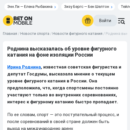
Энн Ли — Елена Рыбакина
Зизу Бергс — Бен Шелтон
Тейл
Войти
Главная
/
Новости спорта
/
Новости фигурного катания
/
Роднина выск
Роднина высказалась об уровне фигурного
катания на фоне изоляции России
Ирина Роднина
, известная советская фигуристка и
депутат Госдумы, высказала мнение о текущем
уровне фигурного катания в России. Она
предположила, что, когда спортсмены постоянно
участвуют только во внутренних соревнованиях,
интерес к фигурному катанию быстро пропадает.
По ее словам, спорт — это поступательный процесс, и
после соревнований в своей стране должен быть
выход на международную арену.