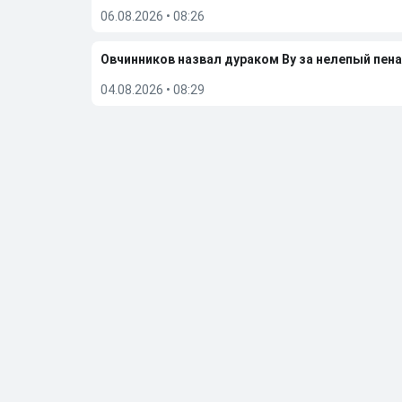
06.08.2026
•
08:26
Овчинников назвал дураком Ву за нелепый пена
04.08.2026
•
08:29
«Это проблема вратаря и защитника». Лапочки
02.08.2026
•
23:19
Гаджиев поделился ожиданиями от сезона-202
02.08.2026
•
07:49
Больше новостей
Выбор редакции