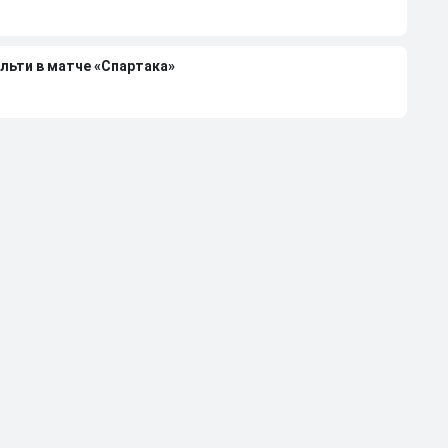
льти в матче «Спартака»
н объяснил курьезный пенальти в матче «Спартака»
6/27 в РПЛ