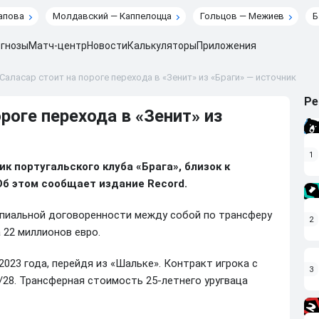
апова
Молдавский — Каппелоцца
Гольцов — Межиев
Б
гнозы
Матч-центр
Новости
Калькуляторы
Приложения
Саласар стоит на пороге перехода в «Зенит» из «Браги» — источник
Ре
роге перехода в «Зенит» из
1
к португальского клуба «Брага», близок к
Об этом сообщает издание Record.
ипиальной договоренности между собой по трансферу
2
 22 миллионов евро.
2023 года, перейдя из «Шальке». Контракт игрока с
3
/28. Трансферная стоимость 25-летнего уругваца