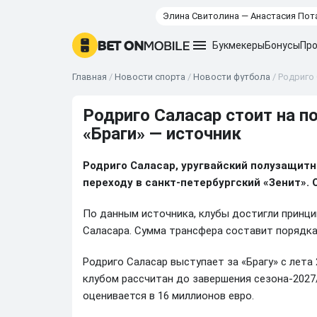
Элина Свитолина — Анастасия Пот
Букмекеры
Бонусы
Про
Главная
/
Новости спорта
/
Новости футбола
/
Родриго 
Родриго Саласар стоит на по
«Браги» — источник
Родриго Саласар, уругвайский полузащитни
переходу в санкт-петербургский «Зенит». 
По данным источника, клубы достигли принц
Саласара. Сумма трансфера составит порядка
Родриго Саласар выступает за «Брагу» с лета 
клубом рассчитан до завершения сезона-2027
оценивается в 16 миллионов евро.