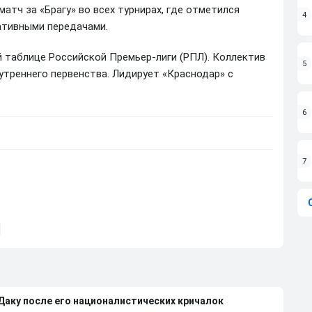
атч за «Брагу» во всех турнирах, где отметился
4
ативными передачами.
й таблице Российской Премьер-лиги (РПЛ). Коллектив
5
нутреннего первенства. Лидирует «Краснодар» с
6
7
 Даку после его националистических кричалок