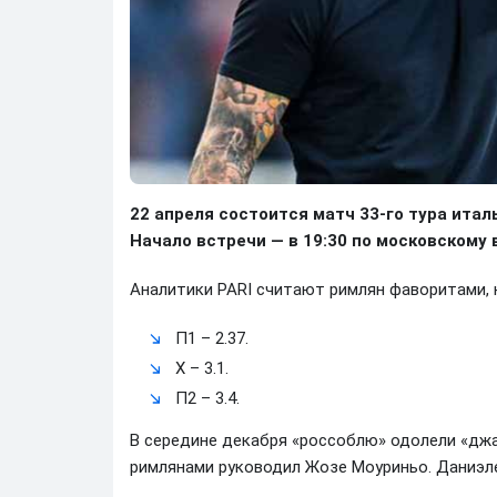
22 апреля состоится матч 33-го тура итал
Начало встречи — в 19:30 по московскому 
Аналитики PARI считают римлян фаворитами, 
П1 – 2.37.
Х – 3.1.
П2 – 3.4.
В середине декабря «россоблю» одолели «джал
римлянами руководил Жозе Моуриньо. Даниэле