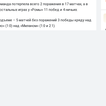
анда потерпела всего 2 поражения в 17 матчах, а в
остальных играх у «Ромы» 11 побед и 4 ничьих.
дъеме – 5 матчей без поражений 3 победы кряду над
(1:0) над «Миланом» (1:0 и 2:1).
а голов. «Рома» в последних 6 матчах пробила ТБ 2.5
них встреч.
 2 мячей с 2020 года – за 6 последних игр забито
аблице Серии А. Команда Мотты занимает четвертое
чками идет следом. При этом у римлян есть одна игра в