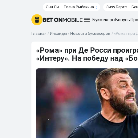
Энн Ли — Елена Рыбакина
Зизу Бергс — Бе
Букмекеры
Бонусы
Про
Главная
/
Инсайды
/
Новости букмекеров
/
«Рома» при 
«Рома» при Де Росси проигр
«Интеру». На победу над «Б