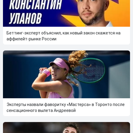
Беттинг-эксперт объяснил, как новый закон скажется на
аффилейт-рынке России
Эксперты назвали фаворитку «Мастерса» в Торонто после
сенсационного вылета Андреевой