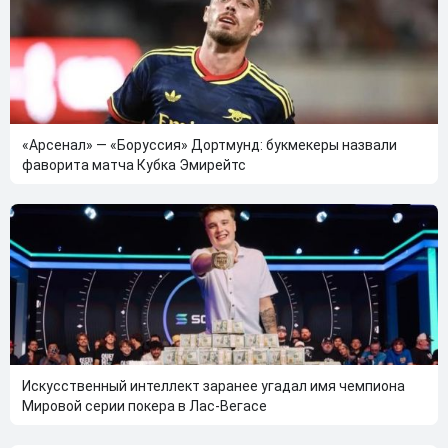
«Арсенал» — «Боруссия» Дортмунд: букмекеры назвали
фаворита матча Кубка Эмирейтс
Искусственный интеллект заранее угадал имя чемпиона
Мировой серии покера в Лас-Вегасе