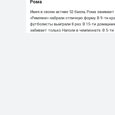
Рома
Имея в своем активе 52 балла, Рома занимает
«Римляне» набрали отличную форму. В 9-ти кра
футболисты выиграли 8 раз. В 15-ти домашних
забивает только Наполи в чемпионате. В 5-ти 
только один мяч. В предыдущем туре клуб взял
Ювентус
На 3 балла Юве превосходит противника и нах
чертой команды, является надежная игра в об
Юве провела 14 выездных матчей в Серии А, в 
ворота. После поражений от Аталанты и Фиор
принимал Дженоа. При достаточно равной бор