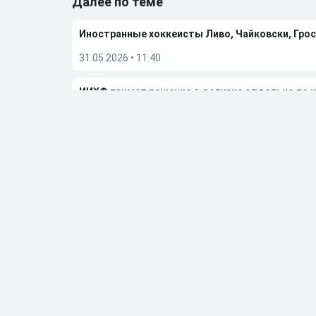
Далее по теме
Иностранные хоккеисты Ливо, Чайковски, Грос
31.05.2026
•
11:40
ИИХФ примет решение о допуске отдельно по 
29.05.2026
•
12:15
TMZ назвал причину смерти четырехкратного 
29.05.2026
•
11:31
«Вегас» обыграл «Колорадо» и вышел в финал п
27.05.2026
•
06:50
Больше новостей
Выбор редакции