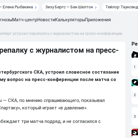
— Елена Рыбакина
Зизу Бергс — Бен Шелтон
Тейлор Таунсенд
гнозы
Матч-центр
Новости
Калькуляторы
Приложения
енберг устроил перепалку с журналистом на пресс-конференции
Ре
репалку с журналистом на пресс-
1
етербургского СКА, устроил словесное состязание
му вопрос на пресс-конференции после матча со
2
ры — СКА, по мнению спрашивающего, показывал
партаку», который играет «в давление».
3
обеждает три матча подряд, и не согласился с