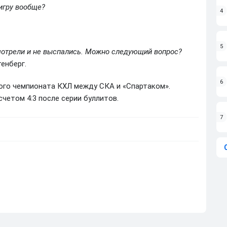
 игру вообще?
4
5
смотрели и не выспались. Можно следующий вопрос?
енберг.
6
рного чемпионата КХЛ между СКА и «Спартаком».
четом 4:3 после серии буллитов.
7