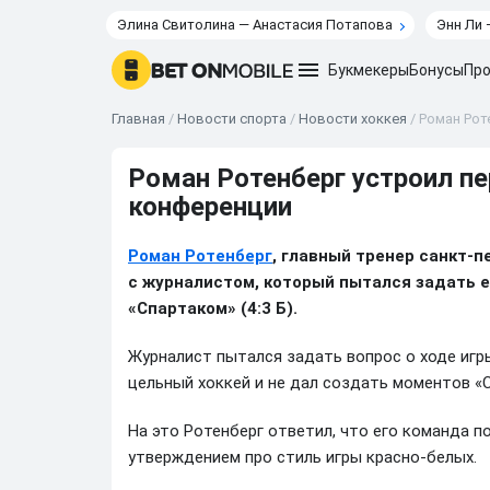
Элина Свитолина — Анастасия Потапова
Энн Ли 
Букмекеры
Бонусы
Про
Главная
/
Новости спорта
/
Новости хоккея
/
Роман Рот
Роман Ротенберг устроил пе
конференции
Роман Ротенберг
, главный тренер санкт-п
с журналистом, который пытался задать е
«Спартаком» (4:3 Б).
Журналист пытался задать вопрос о ходе иг
цельный хоккей и не дал создать моментов «С
На это Ротенберг ответил, что его команда п
утверждением про стиль игры красно-белых.