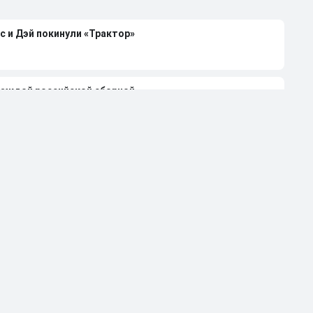
с и Дэй покинули «Трактор»
каждой российской сборной
чемпиона НХЛ Клода Лемье
лей-офф НХЛ-2026 при 4-0 в серии