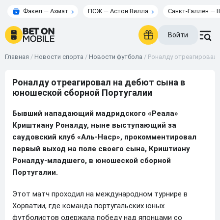
Факел — Ахмат
ПСЖ — Астон Вилла
Санкт-Галлен — 
Войти
Главная
/
Новости спорта
/
Новости футбола
/
Роналду отреагировал 
Роналду отреагировал на дебют сына в
юношеской сборной Португалии
Бывший нападающий мадридского «Реала»
Криштиану Роналду, ныне выступающий за
саудовский клуб «Аль-Наср», прокомментировал
первый выход на поле своего сына, Криштиану
Роналду-младшего, в юношеской сборной
Португалии.
Этот матч проходил на международном турнире в
Хорватии, где команда португальских юных
футболистов одержала победу над японцами со