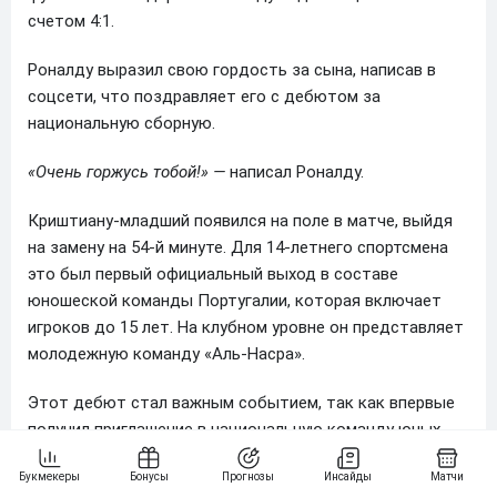
счетом 4:1.
Роналду выразил свою гордость за сына, написав в
соцсети, что поздравляет его с дебютом за
национальную сборную.
«Очень горжусь тобой!» —
написал Роналду.
Криштиану-младший появился на поле в матче, выйдя
на замену на 54-й минуте. Для 14-летнего спортсмена
это был первый официальный выход в составе
юношеской команды Португалии, которая включает
игроков до 15 лет. На клубном уровне он представляет
молодежную команду «Аль-Насра».
Этот дебют стал важным событием, так как впервые
получил приглашение в национальную команду юных
спортсменов, которая готовится к участию в
международном турнире, запланированном на август. В