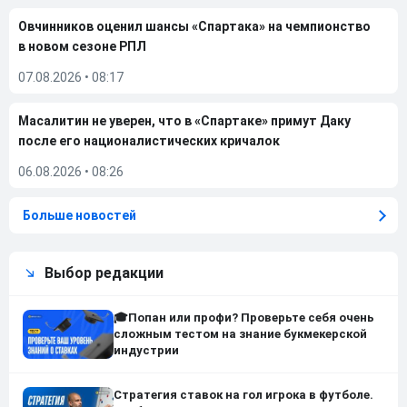
Овчинников оценил шансы «Спартака» на чемпионство
в новом сезоне РПЛ
07.08.2026
•
08:17
Масалитин не уверен, что в «Спартаке» примут Даку
после его националистических кричалок
06.08.2026
•
08:26
Больше новостей
Выбор редакции
🎓Попан или профи? Проверьте себя очень
сложным тестом на знание букмекерской
индустрии
Стратегия ставок на гол игрока в футболе.