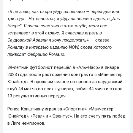
«Я не знаю, как скоро уйду на пенсию — через два или
три года… Но, вероятно, я уйду на пенсию здесь, в „Аль-
Насре“. Я очень счастлив в этом клубе, меня всё
устраивает в этой стране. Я счастлив играть в
Саудовской Аравии и хочу продолжать», — сказал
Роналду в интервью изданию NOW, слова которого
приводит Фабрицио Романо.
39-летний футболист перешёл в «Аль-Наср» в январе
2023 года после расторжения контракта с «Манчестер
Юнайтед». В прошлом сезоне он провёл за саудовский
клуб 44 матча во всех турнирах, забил 44 мяча и отдал
13 результативных передач.
Ранее Криштиану играл за «Спортинг», «Манчестер
Юнайтед», «Реал» и «Ювентус». На его счету пять побед
в Лиге чемпионов.