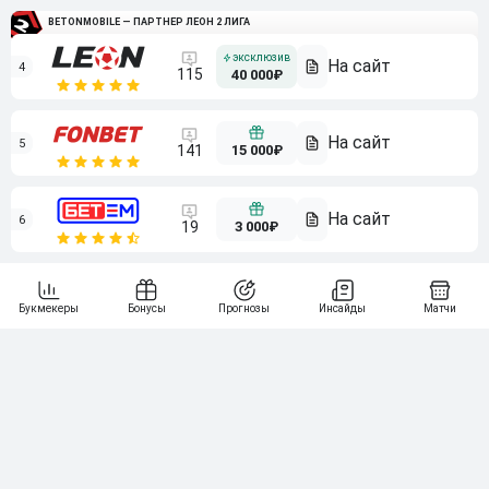
BETONMOBILE — ПАРТНЕР ЛЕОН 2 ЛИГА
4
115
40 000₽
5
15 000₽
141
6
3 000₽
19
7
64
10 000₽
Смотреть всех