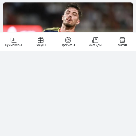
«Арсенал» — «Боруссия» Дортмунд: букмекеры назвали
фаворита матча Кубка Эмирейтс
Искусственный интеллект заранее угадал имя чемпиона