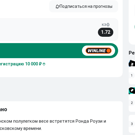
Подписаться на прогнозы
кэф
1.72
Ре
егистрацию 10 000 ₽
1
2
ано
нском полулегком весе встретятся Ронда Роузи и
3
осковскому времени.