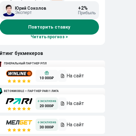
+2%
Юрий Соколов
Эксперт
Прибыль
Повторить ставку
Читать прогноз >
йтинг букмекеров
ГЕНЕРАЛЬНЫЙ ПАРТНЕР РПЛ
10 000₽
BETONMOBILE — ПАРТНЕР PARI 1 ЛИГА
20 000₽
30 000₽