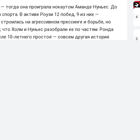
а — тогда она проиграла нокаутом Аманде Нуньес. До
 спорта. В активе Роузи 12 побед, 9 из них —
4
строилась на агрессивном прессинге и борьбе, но
, что Холм и Нуньес разобрали ее по частям. Ронда
ле 10-летнего простоя — совсем другая история.
5
6
7