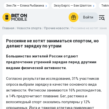
Энн Ли — Елена Рыбакина
Зизу Бергс — Бен Шелтон
Тейл
Войти
Главная
/
Новости спорта
/
Прочие новости
/
Россияне не хотят заним
Россияне не хотят заниматься спортом, но
делают зарядку по утрам
Большинство жителей России отдают
предпочтение утренней зарядке перед другими
видами физической активности.
Согласно результатам исследования, 31% участников
опроса выбрали зарядку в качестве основного вида
активности. Фитнесом занимаются 16% респондентов,
а 14% предпочитают плавание. Бег, растяжка и
велосипедный спорт оказались популярны у 12%
опрошенных. Йога и тяжелая атлетика привлекают