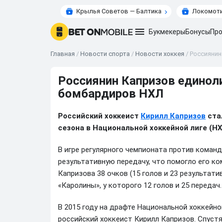
Крылья Советов — Балтика
Локомоти
Букмекеры
Бонусы
Про
Главная
/
Новости спорта
/
Новости хоккея
/
Россиянин
Россиянин Капризов единоли
бомбардиров НХЛ
Российский хоккеист
Кирилл Капризов
ста
сезона в Национальной хоккейной лиге (НХ
В игре регулярного чемпионата против команд
результативную передачу, что помогло его ко
Капризова 38 очков (15 голов и 23 результат
«Каролины», у которого 12 голов и 25 передач.
В 2015 году на драфте Национальной хоккейн
российский хоккеист Кирилл Капризов. Спустя 