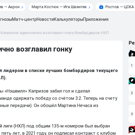
в — Акрон
Марта Костюк — Ига Швентек
Ростов — ЦСКА
гнозы
Матч-центр
Новости
Калькуляторы
Приложения
 Капризов единолично возглавил гонку бомбардиров НХЛ
Ре
чно возглавил гонку
1
л лидером в списке лучших бомбардиров текущего
Л).
ы «Нэшвилл» Капризов забил гол и сделал
2
манде одержать победу со счётом 3:2. Теперь на счету
ивные передачи). Он обошёл Мартина Нечаса из
3
ой лиги (НХЛ) под общим 135-м номером был выбран
пять лет, в 2021 году, он подписал контракт с клубом