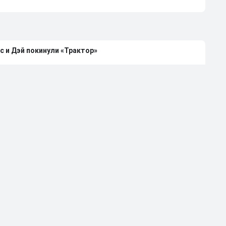
с и Дэй покинули «Трактор»
каждой российской сборной
чемпиона НХЛ Клода Лемье
лей-офф НХЛ-2026 при 4-0 в серии