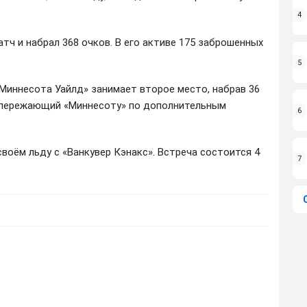
4
атч и набрал 368 очков. В его активе 175 заброшенных
5
Миннесота Уайлд» занимает второе место, набрав 36
 опережающий «Миннесоту» по дополнительным
6
воём льду с «Ванкувер Кэнакс». Встреча состоится 4
7