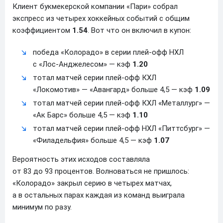
Клиент букмекерской компании «Пари» собрал
экспресс из четырех хоккейных событий с общим
коэффициентом
1.54
. Вот что он включил в купон:
победа «Колорадо» в серии плей-офф НХЛ
с «Лос-Анджелесом» — кэф
1.20
тотал матчей серии плей-офф КХЛ
«Локомотив» — «Авангард» больше 4,5 — кэф
1.09
тотал матчей серии плей-офф КХЛ «Металлург» —
«Ак Барс» больше 4,5 — кэф
1.10
тотал матчей серии плей-офф НХЛ «Питтсбург» —
«Филадельфия» больше 4,5 — кэф
1.07
Вероятность этих исходов составляла
от 83 до 93 процентов. Волноваться не пришлось:
«Колорадо» закрыл серию в четырех матчах,
а в остальных парах каждая из команд выиграла
минимум по разу.