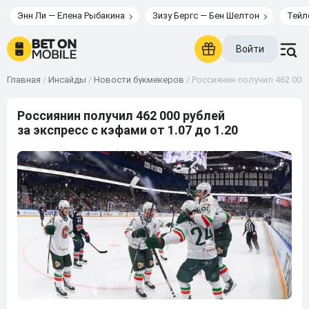
Энн Ли — Елена Рыбакина
Зизу Бергс — Бен Шелтон
Тейл
Войти
Главная
/
Инсайды
/
Новости букмекеров
/
Россиянин получил 462 000 
Россиянин получил 462 000 рублей
за экспресс с кэфами от 1.07 до 1.20