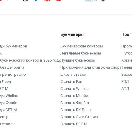
Букмекеры
Прог
ды букмекеров
Букмекерские конторы
Прогн
К
Легальные букмекеры
Футб
букмекерских контор в 2026 году
Лучшие букмекеры
Хокк
без депозита
Приложения для ставок на спорт
Тенни
а регистрацию
Школа ставок
Баск
д Леон
Скачать Pari
РПЛ
ЕТ-М
Скачать Winline
АПЛ
ы Winline
Скачать Мелбет
ды Фонбет
Скачать Фонбет
ды БЕТ-М
Скачать БК Леон
центр
Скачать Лига Ставок
и ставок
Скачать БЕТ-М