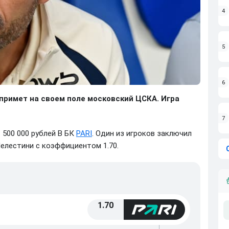
4
5
6
 примет на своем поле московский ЦСКА. Игра
.
7
 500 000 рублей В БК
PARI
. Один из игроков заключил
Челестини с коэффициентом 1.70.
1.70