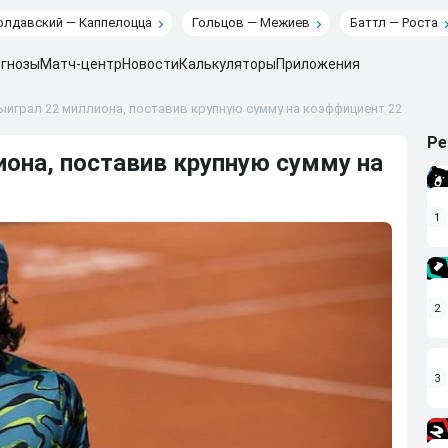
лдавский — Каппелоцца
Гольцов — Межиев
Баттл — Роста
гнозы
Матч-центр
Новости
Калькуляторы
Приложения
ыиграл 22 миллиона, поставив крупную сумму на коэффициент 22
Ре
иона, поставив крупную сумму на
1
2
3