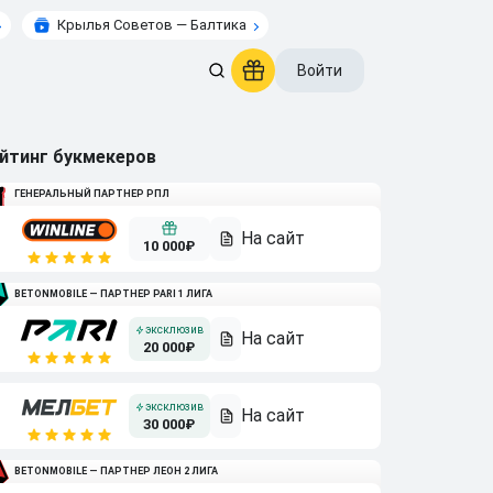
Крылья Советов — Балтика
Войти
йтинг букмекеров
ГЕНЕРАЛЬНЫЙ ПАРТНЕР РПЛ
10 000₽
BETONMOBILE — ПАРТНЕР PARI 1 ЛИГА
20 000₽
30 000₽
BETONMOBILE — ПАРТНЕР ЛЕОН 2 ЛИГА