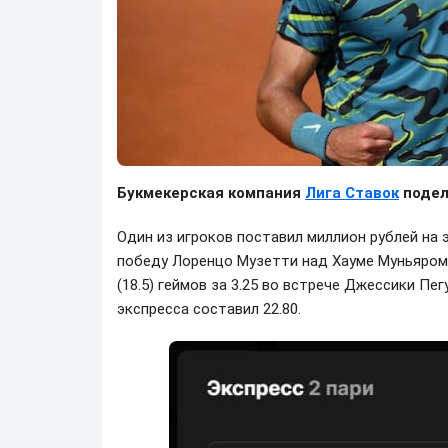
Букмекерская компания
Лига Ставок
подел
Один из игроков поставил миллион рублей на э
победу Лоренцо Музетти над Хауме Муньяром с
(18.5) геймов за 3.25 во встрече Джессики П
экспресса составил 22.80.