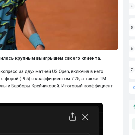
4
5
6
илась крупным выигрышем своего клиента.
7
кспресс из двух матчей US Open, включив в него
 форой (-9.5) с коэффициентом 7.25, а также ТМ
егулы и Барборы Крейчиковой. Итоговый коэффициент