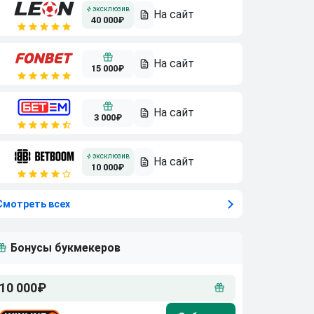
40 000₽
15 000₽
3 000₽
10 000₽
Смотреть всех
Бонусы букмекеров
10 000₽