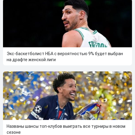
Экс-баскетболист НБА с вероятностью 9% будет выбран
на драфте женской лиги
Названы шансы топ-клубов выиграть все турниры в новом
сезоне