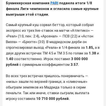
Букмекерская компания
PARI
подвела итоги 1/8
финала Лиги чемпионов и огласила самые крупные
выигрыши этой стадии.
Самый крупный куш сорвал беттор, который собрал
экспресс из трех live-ставок на матчи «Атлетико» —
«Реал» (1:0, пен.: 2:4), «Арсенал» — ПСВ (2:2) и «Астон
Вилла» — «Брюгге» (3:0). В мадридском дерби он
спрогнозировал выход «Реала» в 1/4 финала за
1.85,
а в
двух других встречах ТМ 4.5 и ТМ 3.5 по голам за
1.38
и
1.40
соответственно. Игрок поставил
3 000 000
рублей
с суммарным коэффициентом
3.57.
Во всех трех встречах пришлось понервничать —
«низы» зашли по верхней границе, а «сливочные»
обыграли земляков из Мадрида только в серии
пенальти. Так или иначе, ставки сыграли, выплата
игроку составила
10 710 000 рублей.