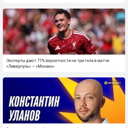
Эксперты дают 71% вероятности на три гола в матче
«Ливерпуль» — «Монако»