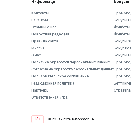
Информация
Бонусы
Контакты
Промоко
Вакансии
Бонусы Б
Отзывы о нас
Фрибеты 
Новостная редакция
Фрибеты 
Правила сайта
Бонусы з
Миссия
Бонус ко
О нас
Бонусы Б
Политика обработки персональных данных
Промокод
Согласие на обработку персональных данных
Промоко
Пользовательское соглашение
Промоко
Редакционная политика
Беттинг-
Партнеры
Стратеги
Ответственная игра
18+
© 2013 - 2026 Betonmobile