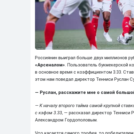
Россиянин выиграл больше двух миллионов ру
«Арсеналом»
. Пользователь букмекерской к
в основное время с коэффициентом 3.33. Ста
этом нам поведал директор Тенниси Руслан С
— Руслан, расскажите мне о самой большо
— К началу второго тайма самой крупной ставк
с кэфом 3.33
, — рассказал директор Тенниси 
Александром Гордополовым.
Что касается самого трофея, то победителем