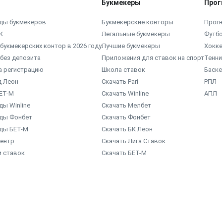
Букмекеры
Прог
ды букмекеров
Букмекерские конторы
Прогн
К
Легальные букмекеры
Футб
букмекерских контор в 2026 году
Лучшие букмекеры
Хокк
без депозита
Приложения для ставок на спорт
Тенни
а регистрацию
Школа ставок
Баск
д Леон
Скачать Pari
РПЛ
ЕТ-М
Скачать Winline
АПЛ
ы Winline
Скачать Мелбет
ды Фонбет
Скачать Фонбет
ды БЕТ-М
Скачать БК Леон
центр
Скачать Лига Ставок
и ставок
Скачать БЕТ-М