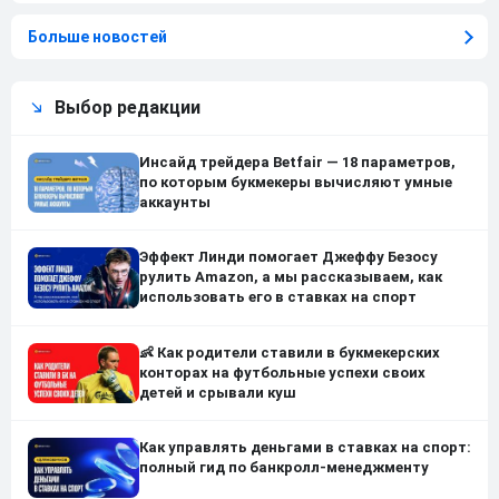
Больше новостей
Выбор редакции
Инсайд трейдера Betfair — 18 параметров,
по которым букмекеры вычисляют умные
аккаунты
Эффект Линди помогает Джеффу Безосу
рулить Amazon, а мы рассказываем, как
использовать его в ставках на спорт
👶 Как родители ставили в букмекерских
конторах на футбольные успехи своих
детей и срывали куш
Как управлять деньгами в ставках на спорт:
полный гид по банкролл-менеджменту