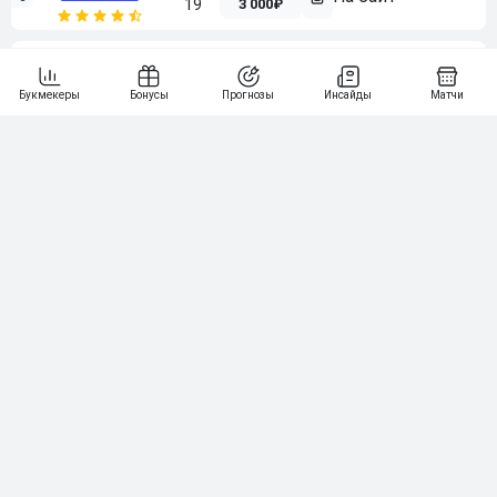
3 000₽
19
7
64
10 000₽
Смотреть всех