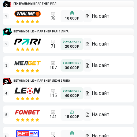
ГЕНЕРАЛЬНЫЙ ПАРТНЕР РПЛ
1
10 000₽
78
BETONMOBILE — ПАРТНЕР PARI 1 ЛИГА
2
71
20 000₽
3
107
30 000₽
BETONMOBILE — ПАРТНЕР ЛЕОН 2 ЛИГА
4
115
40 000₽
5
15 000₽
141
6