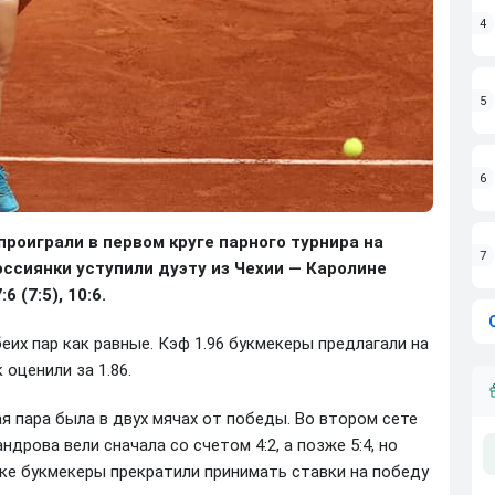
4
5
6
роиграли в первом круге парного турнира на
7
оссиянки уступили дуэту из Чехии — Каролине
 (7:5), 10:6.
их пар как равные. Кэф 1.96 букмекеры предлагали на
оценили за 1.86.
ая пара была в двух мячах от победы. Во втором сете
дрова вели сначала со счетом 4:2, а позже 5:4, но
ейке букмекеры прекратили принимать ставки на победу