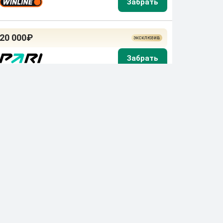
20 000₽
40 000₽
15 000₽
Промокоды