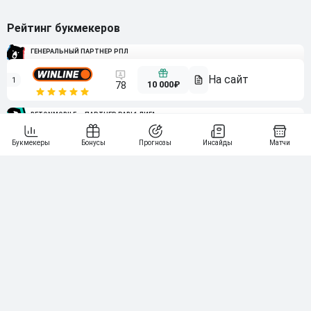
Рейтинг букмекеров
ГЕНЕРАЛЬНЫЙ ПАРТНЕР РПЛ
1
10 000₽
78
BETONMOBILE — ПАРТНЕР PARI 1 ЛИГА
2
71
20 000₽
3
107
30 000₽
BETONMOBILE — ПАРТНЕР ЛЕОН 2 ЛИГА
4
115
40 000₽
5
15 000₽
141