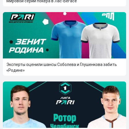
Мировой серии покера в Лас-Вегасе
Эксперты оценили шансы Соболева и Глушенкова забить
«Родине»