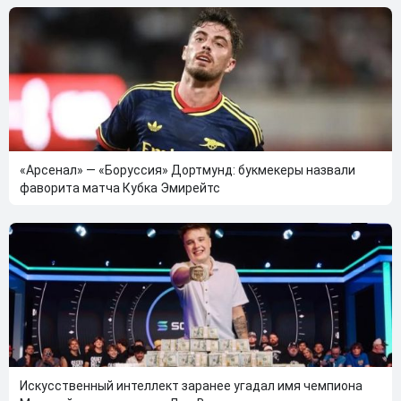
«Арсенал» — «Боруссия» Дортмунд: букмекеры назвали
фаворита матча Кубка Эмирейтс
Искусственный интеллект заранее угадал имя чемпиона