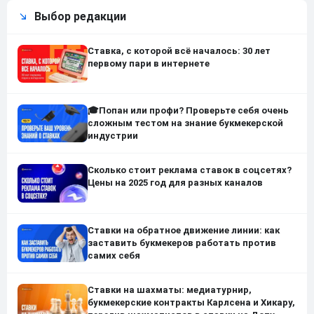
Выбор редакции
Ставка, с которой всё началось: 30 лет
первому пари в интернете
🎓Попан или профи? Проверьте себя очень
сложным тестом на знание букмекерской
индустрии
Сколько стоит реклама ставок в соцсетях?
Цены на 2025 год для разных каналов
Ставки на обратное движение линии: как
заставить букмекеров работать против
самих себя
Ставки на шахматы: медиатурнир,
букмекерские контракты Карлсена и Хикару,