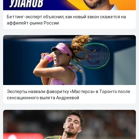
Беттинг-эксперт объяснил, как новый закон скажется на
аффилейт-рынке России
Эксперты назвали фаворитку «Мастерса» в Торонто после
сенсационного вылета Андреевой