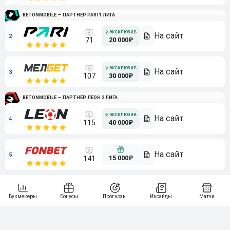
BETONMOBILE — ПАРТНЕР PARI 1 ЛИГА
2
71
20 000₽
3
107
30 000₽
BETONMOBILE — ПАРТНЕР ЛЕОН 2 ЛИГА
4
115
40 000₽
5
15 000₽
141
6
3 000₽
19
7