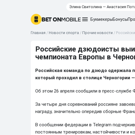
Элина Свитолина — Анастасия Пот
Букмекеры
Бонусы
Про
Главная
/
Новости спорта
/
Прочие новости
/
Российск
Российские дзюдоисты выи
чемпионата Европы в Черно
Российская команда по дзюдо одержала п
который проходил в столице Черногории —
Об этом 26 апреля сообщили в пресс-службе
За четыре дня соревнований россияне завоев
награду, значительно опередив сборные Франции
В сообщении федерации в Telegram подчеркив
постоянным тренировкам, настойчивости и к