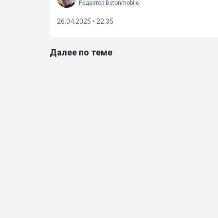
Редактор Betonmobile
26.04.2025 • 22:35
Далее по теме
European Gymnastics объявил о возвращении ф
24.05.2026
•
13:35
Российские гимнастки выступят на чемпионат
24.05.2026
•
09:03
FIB сообщила об отмене чемпионата мира по бе
23.05.2026
•
08:14
Дмитрий Губерниев подвел итоги встречи с Е
20.05.2026
•
12:55