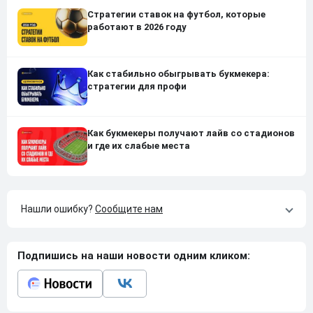
Стратегии ставок на футбол, которые
работают в 2026 году
Как стабильно обыгрывать букмекера:
стратегии для профи
Как букмекеры получают лайв со стадионов
и где их слабые места
Нашли ошибку?
Сообщите нам
Подпишись на наши новости одним кликом: