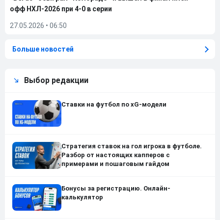
офф НХЛ-2026 при 4-0 в серии
27.05.2026
•
06:50
Больше новостей
Выбор редакции
Ставки на футбол по xG-модели
Стратегия ставок на гол игрока в футболе.
Разбор от настоящих капперов с
примерами и пошаговым гайдом
Бонусы за регистрацию. Онлайн-
калькулятор