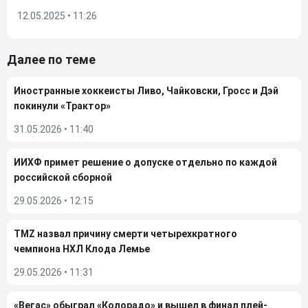
12.05.2025 • 11:26
Далее по теме
Иностранные хоккеисты Ливо, Чайковски, Гросс и Дэй
покинули «Трактор»
31.05.2026
•
11:40
ИИХФ примет решение о допуске отдельно по каждой
российской сборной
29.05.2026
•
12:15
TMZ назвал причину смерти четырехкратного
чемпиона НХЛ Клода Лемье
29.05.2026
•
11:31
«Вегас» обыграл «Колорадо» и вышел в финал плей-