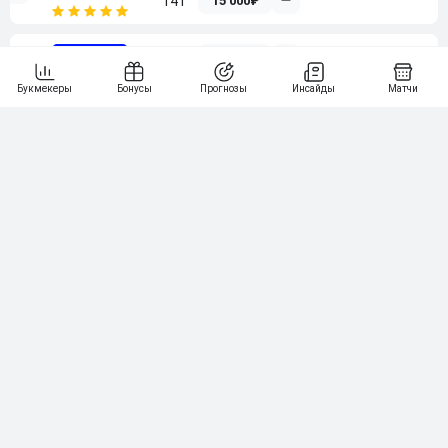
15 000₽
141
6
3 000₽
19
7
64
10 000₽
Смотреть всех