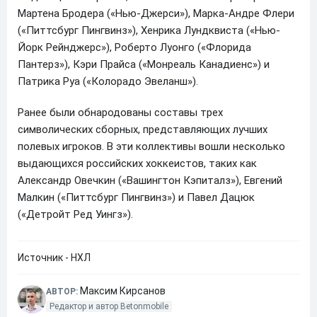
Мартена Бродера («Нью-Джерси»), Марка-Андре Флери
(«Питтсбург Пингвинз»), Хенрика Лундквиста («Нью-
Йорк Рейнджерс»), Роберто Луонго («Флорида
Пантерз»), Кэри Прайса («Монреаль Канадиенс») и
Патрика Руа («Колорадо Эвеланш»).
Ранее были обнародованы составы трех
символических сборных, представляющих лучших
полевых игроков. В эти коллективы вошли несколько
выдающихся российских хоккеистов, таких как
Александр Овечкин («Вашингтон Кэпиталз»), Евгений
Малкин («Питтсбург Пингвинз») и Павел Дацюк
(«Детройт Ред Уингз»).
Источник - НХЛ
Максим Кирсанов
АВТОР:
Редактор и автор Betonmobile