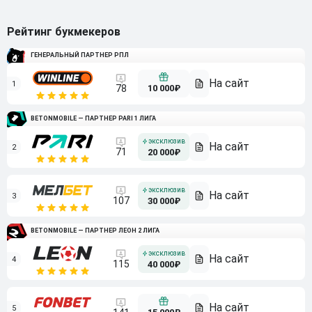
Рейтинг букмекеров
ГЕНЕРАЛЬНЫЙ ПАРТНЕР РПЛ
1
10 000₽
78
BETONMOBILE — ПАРТНЕР PARI 1 ЛИГА
2
71
20 000₽
3
107
30 000₽
BETONMOBILE — ПАРТНЕР ЛЕОН 2 ЛИГА
4
115
40 000₽
5