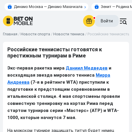
Динамо Москва — Динамо Махачкала
Зенит — Родина 
Войти
Главная
/
Новости спорта
/
Новости тенниса
/
Российские теннисисты 
Российские теннисисты готовятся к
престижным турнирам в Риме
Экс-первая ракетка мира
Даниил Медведев
и
восходящая звезда мирового тенниса
Мирра
Андреева
(7-я в рейтинге WTA) приступили к
подготовке к предстоящим соревнованиям в
итальянской столице. 4 мая спортсмены провели
совместную тренировку на кортах Рима перед
стартом турниров серии «Мастерс» (ATP) и WTA-
1000, которые начнутся 7 мая.
На мужском турнире защищать титул будет немец