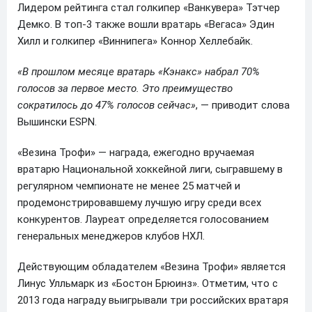
Лидером рейтинга стал голкипер «Ванкувера» Тэтчер
Демко. В топ-3 также вошли вратарь «Вегаса» Эдин
Хилл и голкипер «Виннипега» Коннор Хеллебайк.
«В прошлом месяце вратарь «Кэнакс» набрал 70%
голосов за первое место. Это преимущество
сократилось до 47% голосов сейчас»
, — приводит слова
Вышински ESPN.
«Везина Трофи» — награда, ежегодно вручаемая
вратарю Национальной хоккейной лиги, сыгравшему в
регулярном чемпионате не менее 25 матчей и
продемонстрировавшему лучшую игру среди всех
конкурентов. Лауреат определяется голосованием
генеральных менеджеров клубов НХЛ.
Действующим обладателем «Везина Трофи» является
Линус Улльмарк из «Бостон Брюинз». Отметим, что с
2013 года награду выигрывали три российских вратаря