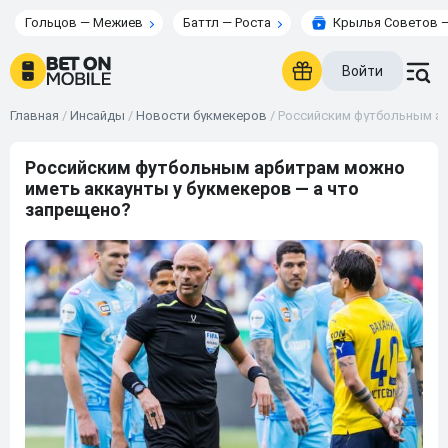
Гольцов — Межиев
Баттл — Роста
Крылья Советов —
Войти
Главная
/
Инсайды
/
Новости букмекеров
/
Российским футбольным ар
Российским футбольным арбитрам можно
иметь аккаунты у букмекеров — а что
запрещено?