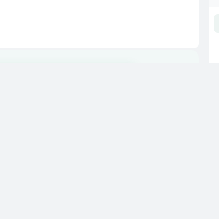
тавка дня
 Елена Рыбакина
годня, 19:30
 000₽
ожный выигрыш
Ф2 (-4.5)
1.60
10000₽
+1%
Прибыль
орить ставку