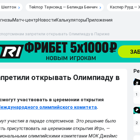
н Шелтон
Тейлор Таунсенд — Белинда Бенчич
Каспер Рууд — 
гнозы
Матч-центр
Новости
Калькуляторы
Приложения
спортсменам запретили открывать Олимпиаду в Париже
Ре
претили открывать Олимпиаду в
1
 смогут участвовать в церемонии открытия
еждународного олимпийского комитета
.
мут участия в параде спортсменов. Это решение было
2
сть присутствовать на церемонии открытия Игр», —
национальными олимпийскими комитетами МОК Джеймс