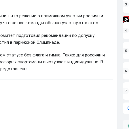
3
явил, что решение о возможном участии россиян и
у что не все команды обычно участвуют в этом.
4
омитет подготовил рекомендации по допуску
астия в парижской Олимпиаде.
5
м статусе без флага и гимна. Также для россиян и
 которых спортсмены выступают индивидуально. В
представлены.
6
7