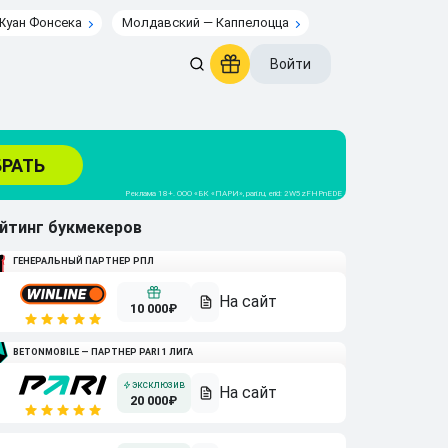
Жуан Фонсека
Молдавский — Каппелоцца
Войти
йтинг букмекеров
ГЕНЕРАЛЬНЫЙ ПАРТНЕР РПЛ
10 000₽
BETONMOBILE — ПАРТНЕР PARI 1 ЛИГА
20 000₽