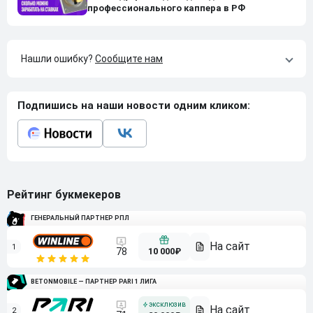
профессионального каппера в РФ
Нашли ошибку?
Сообщите нам
Подпишись на наши новости одним кликом:
Рейтинг букмекеров
ГЕНЕРАЛЬНЫЙ ПАРТНЕР РПЛ
1
10 000₽
78
BETONMOBILE — ПАРТНЕР PARI 1 ЛИГА
2