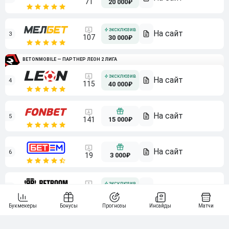
71
20 000₽
3
107
30 000₽
BETONMOBILE — ПАРТНЕР ЛЕОН 2 ЛИГА
4
115
40 000₽
5
15 000₽
141
6
3 000₽
19
7
64
10 000₽
Смотреть всех