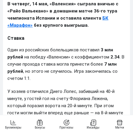
В четверг, 14 мая, «Валенсия» сыграла вничью с
«Райо Вальекано» в домашнем матче 36-го тура
чемпионата Испании и оставила клиента
БК
«Марафон»
без крупного выигрыша.
Ставка
Один из российских болельщиков поставил
3 млн
рублей
на победу «Валенсии» с коэффициентом
2.34
. В
случае прохода ставка могла принести более
7 млн
рублей
, но этого не случилось. Игра закончилась со
счетом 1:1.
У хозяев отличился Диего Лопес, забивший на 40-й
минуте, у гостей гол на счету Флориана Лежена,
который поразил ворота на 20-й минуте. При этом
гости могли выйти вперед еще раньше — на 8-й минуте
Ранди Нтека не реализовал пенальти.
Таблица