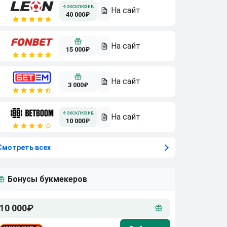
40 000₽
15 000₽
3 000₽
10 000₽
Смотреть всех
Бонусы букмекеров
10 000₽