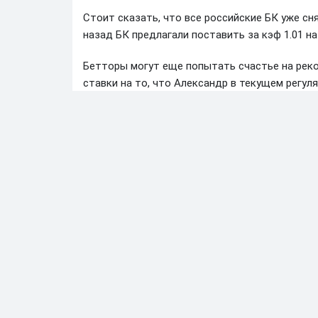
Стоит сказать, что все российские БК уже сн
назад БК предлагали поставить за кэф 1.01 на
Бетторы могут еще попытать счастье на реко
ставки на то, что Александр в текущем регу
аналитики дают коэффициент
1.47
на этот ис
бонус
новым клиентам PARI.
Дмитрий Малик
АВТОР:
Редактор букмекерских новостей
11.03.2025 • 15:04
Александр Овечкин
ХК Вашингтон Кэпиталз
Далее по теме