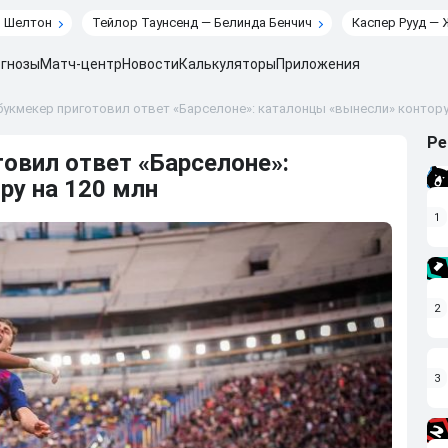
н Шелтон
Тейлор Таунсенд — Белинда Бенчич
Каспер Рууд — 
гнозы
Матч-центр
Новости
Калькуляторы
Приложения
букмекер приготовил ответ «Барселоне»: каталонцы «вынесли» контору
Ре
овил ответ «Барселоне»:
ру на 120 млн
1
2
3