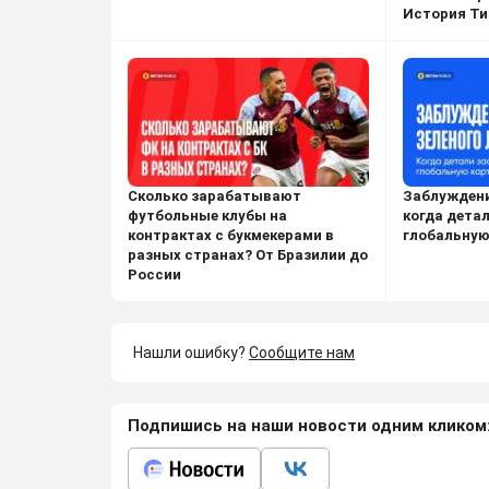
История Ти
Сколько зарабатывают
Заблуждени
футбольные клубы на
когда дета
контрактах с букмекерами в
глобальную
разных странах? От Бразилии до
России
Нашли ошибку?
Сообщите нам
Подпишись на наши новости одним кликом