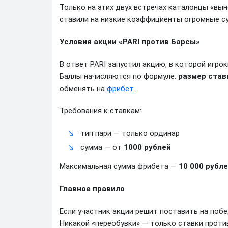
Только на этих двух встречах каталонцы «вын
ставили на низкие коэффициенты огромные су
Условия акции «PARI против Барсы»
В ответ PARI запустил акцию, в которой игро
Баллы начисляются по формуле:
размер став
обменять на
фрибет
.
Требования к ставкам:
тип пари — только ординар
сумма — от
1000 рублей
Максимальная сумма фрибета —
10 000 рубл
Главное правило
Если участник акции решит поставить на побе
Никакой «переобувки» — только ставки проти