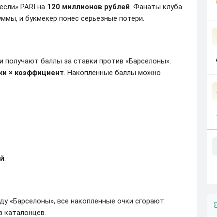
если» PARI на
120 миллионов рублей
. Фанаты клуба
ммы, и букмекер понес серьезные потери.
ки получают баллы за ставки против «Барселоны».
ки × коэффициент
. Накопленные баллы можно
ей
.
ду «Барселоны», все накопленные очки сгорают.
в каталонцев.