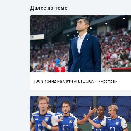
Далее по теме
100% тренд на матч РПЛ ЦСКА — «Ростов»