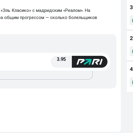
3
к «Эль Класико» с мадридским «Реалом». На
за общим прогрессом — сколько болельщиков
2
3.95
4