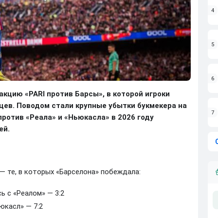
4
5
6
акцию «PARI против Барсы», в которой игроки
цев. Поводом стали крупные убытки букмекера на
7
против «Реала» и «Ньюкасла» в 2026 году
ей.
— те, в которых «Барселона» побеждала:
ь с «Реалом» — 3:2
юкасл» — 7:2