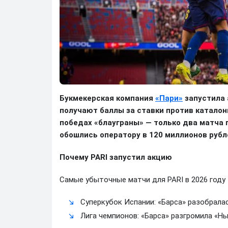
Букмекерская компания
«Пари»
запустила 
получают баллы за ставки против каталон
победах «блауграны» — только два матча 
обошлись оператору в 120 миллионов рубл
Почему PARI запустил акцию
Самые убыточные матчи для PARI в 2026 году 
Суперкубок Испании: «Барса» разобралас
Лига чемпионов: «Барса» разгромила «Нь