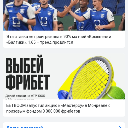
Эта ставка не проигрывала в 90% матчей «Крыльев» и
«Балтики». 1.65 – тренд продлится
BETBOOM запустил акцию к «Мастерсу» в Монреале с
призовым фондом 3 000 000 фрибетов
Больше новостей