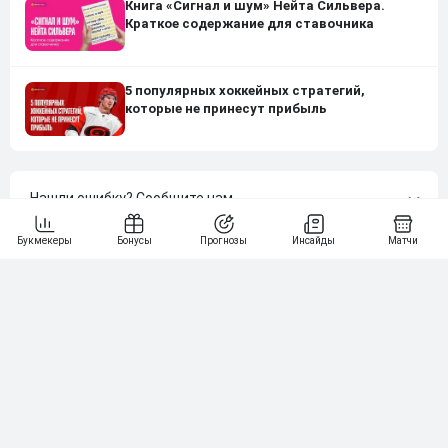
Книга «Сигнал и шум» Нейта Сильвера.
Краткое содержание для ставочника
5 популярных хоккейных стратегий,
которые не принесут прибыль
Нашли ошибку?
Сообщите нам
Подпишись на наши новости одним кликом:
Рейтинг букмекеров
ГЕНЕРАЛЬНЫЙ ПАРТНЕР РПЛ