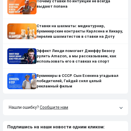
Почему ставки по интуиции не всегда
выдают попана
Ставки на шахматы: медиатурнир,
букмекерские контракты Карлсена и Хикару,
перелив шахматистов в ставки на Доту
Эффект Линди помогает Джеффу Безосу
рулить Amazon, а мы рассказываем, как
использовать его в ставках на спорт
Букмекеры в СССР. Сын Есенина угадывал
победителей, Гайдай снял целый
рекламный фильм
Нашли ошибку?
Сообщите нам
Подпишись на наши новости одним кликом: