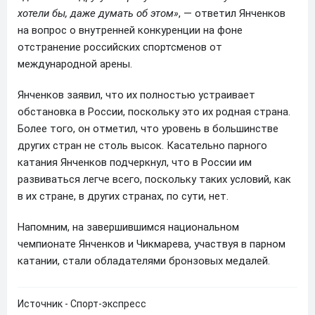
хотели бы, даже думать об этом»
, — ответил Янченков
на вопрос о внутренней конкуренции на фоне
отстранение российских спортсменов от
международной арены.
Янченков заявил, что их полностью устраивает
обстановка в России, поскольку это их родная страна.
Более того, он отметил, что уровень в большинстве
других стран не столь высок. Касательно парного
катания Янченков подчеркнул, что в России им
развиваться легче всего, поскольку таких условий, как
в их стране, в других странах, по сути, нет.
Напомним, на завершившимся национальном
чемпионате Янченков и Чикмарева, участвуя в парном
катании, стали обладателями бронзовых медалей.
Источник - Спорт-экспресс