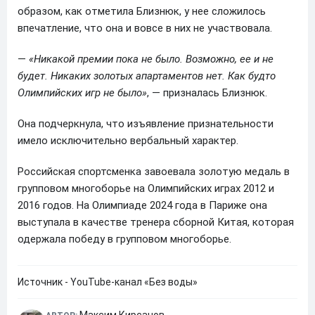
образом, как отметила Близнюк, у нее сложилось
впечатление, что она и вовсе в них не участвовала.
—
«Никакой премии пока не было. Возможно, ее и не
будет. Никаких золотых апартаментов нет. Как будто
Олимпийских игр не было»
, — призналась Близнюк.
Она подчеркнула, что изъявление признательности
имело исключительно вербальный характер.
Российская спортсменка завоевала золотую медаль в
групповом многоборье на Олимпийских играх 2012 и
2016 годов. На Олимпиаде 2024 года в Париже она
выступала в качестве тренера сборной Китая, которая
одержала победу в групповом многоборье.
Источник - YouTube-канал «Без воды»