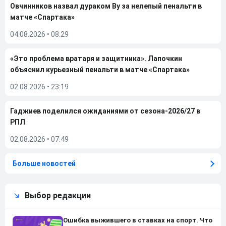
Овчинников назвал дураком Ву за нелепый пенальти в
матче «Спартака»
04.08.2026
•
08:29
«Это проблема вратаря и защитника». Лапочкин
объяснил курьезный пенальти в матче «Спартака»
02.08.2026
•
23:19
Гаджиев поделился ожиданиями от сезона-2026/27 в
РПЛ
02.08.2026
•
07:49
Больше новостей
Выбор редакции
Ошибка выжившего в ставках на спорт. Что