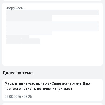
Далее по теме
Масалитин не уверен, что в «Спартаке» примут Даку
после его националистических кричалок
06.08.2026
•
08:26