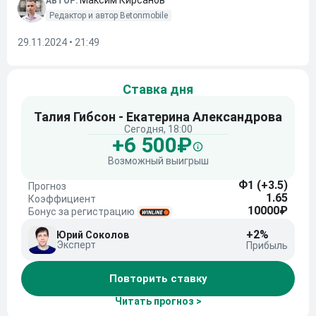
Максим Кирсанов
АВТОР:
Редактор и автор Betonmobile
29.11.2024 • 21:49
Ставка дня
Талия Гибсон - Екатерина Александрова
Сегодня, 18:00
+6 500₽
Возможный выигрыш
Ф1 (+3.5)
Прогноз
1.65
Коэффициент
10000₽
Бонус за регистрацию
+2%
Юрий Соколов
Эксперт
Прибыль
Повторить ставку
Читать прогноз >